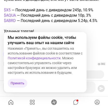
$X5
— Последний день с дивидендом 245р, 10.9%
$AQUA
— Последний день с дивидендом 10р, 3%
$ABRD
— Последний день с дивидендом 5.24р, 4.5%
Удачных торгов!
Мы используем файлы cookie, чтобы
улучшить ваш опыт на нашем сайте
ABRD
-0,65%
AQUA
-2,65%
X5
-0,92%
Нажимая «Принять», вы соглашаетесь на
использование файлов cookie в соответствии с
3
1
Политикой конфиденциальности
. Можно
самостоятельно управлять cookie через
382
настройки браузера: их можно удалить или
настроить их использование в будущем.
Принять
Ваш комментарий