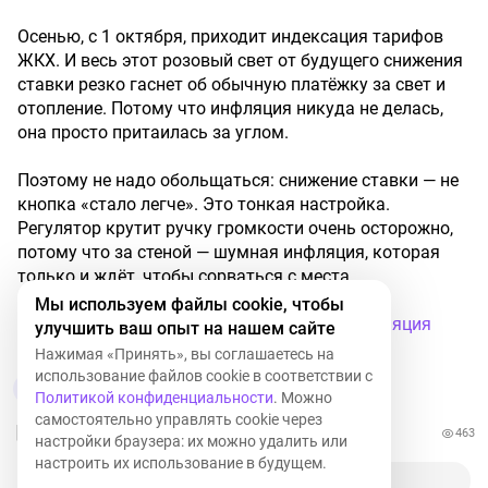
Осенью, с 1 октября, приходит индексация тарифов
ЖКХ. И весь этот розовый свет от будущего снижения
ставки резко гаснет об обычную платёжку за свет и
отопление. Потому что инфляция никуда не делась,
она просто притаилась за углом.
Поэтому не надо обольщаться: снижение ставки — не
кнопка «стало легче». Это тонкая настройка.
Регулятор крутит ручку громкости очень осторожно,
потому что за стеной — шумная инфляция, которая
только и ждёт, чтобы сорваться с места.
Мы используем файлы cookie, чтобы
#СтавкуУжеКрутят
#КлючеваяСтавка
#Инфляция
улучшить ваш опыт на нашем сайте
#ЖКХ
#Деньги
#ЭкономикаДляСебя
#ЦБ
Нажимая «Принять», вы соглашаетесь на
использование файлов cookie в соответствии с
5
Политикой конфиденциальности
. Можно
самостоятельно управлять cookie через
463
настройки браузера: их можно удалить или
настроить их использование в будущем.