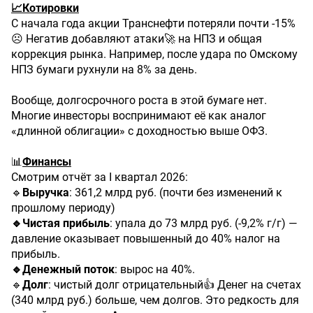
📈Котировки
С начала года акции Транснефти потеряли почти -15%
☹️ Негатив добавляют атаки🚀 на НПЗ и общая
коррекция рынка. Например, после удара по Омскому
НПЗ бумаги рухнули на 8% за день.
Вообще, долгосрочного роста в этой бумаге нет.
Многие инвесторы воспринимают её как аналог
«длинной облигации» с доходностью выше ОФЗ.
📊
Финансы
Смотрим отчёт за I квартал 2026:
🔹
Выручка
: 361,2 млрд руб. (почти без изменений к
прошлому периоду)
🔹Чистая прибыль
: упала до 73 млрд руб. (-9,2% г/г) —
давление оказывает повышенный до 40% налог на
прибыль.
🔹Денежный поток
: вырос на 40%.
🔹
Долг
: чистый долг отрицательный👍 Денег на счетах
(340 млрд руб.) больше, чем долгов. Это редкость для