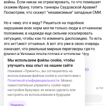
войны. Если никак не отреагировать, то что помешает
скажем Ирану, топить танкеры Саудовской Аравии?
Посмотрим, что скажут "независимые" западные СМИ.
Но к чему это я веду? Решиться на подобное
нарушение всех норм могли только люди в отчаянном
положении, в надежде еще сильнее эскалировать
ситуацию, чтобы как-то изменить диспозицию. То есть
это акт\жест отчаянья. А вот это уже в свою очередь
означает, что реальные мирные переговоры где-то
близко и Украина почти готова к уступкам. Что
думаете по этому поводу?
Мы используем файлы cookie, чтобы
улучшить ваш опыт на нашем сайте
#бородаинвестора
#терроризм
#танкеры
#СВО
Нажимая «Принять», вы соглашаетесь на
использование файлов cookie в соответствии с
3
Политикой конфиденциальности
. Можно
самостоятельно управлять cookie через
760
настройки браузера: их можно удалить или
настроить их использование в будущем.
Принять