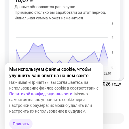
Мы используем файлы cookie, чтобы
улучшить ваш опыт на нашем сайте
Нажимая «Принять», вы соглашаетесь на
Самая настоящая монетизация на рутубе в 2026 году
использование файлов cookie в соответствии с
что я кншн могу сказать:
Политикой конфиденциальности
. Можно
на хлеб долго будем копить 👨‍🦳
самостоятельно управлять cookie через
настройки браузера: их можно удалить или
4
3
настроить их использование в будущем.
Прокомментировать
Принять