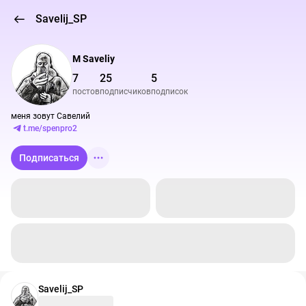
Savelij_SP
M Saveliy
7
25
5
постов
подписчиков
подписок
t.me/spenpro2
Подписаться
Savelij_SP