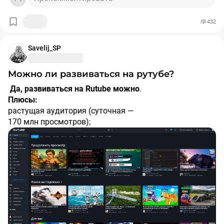
432
Savelij_SP
можно ли развиваться на рутубе?
да, развиваться на Rutube можно
.
Плюсы:
растущая аудитория (суточная —
170 млн просмотров);
относительно низкая конкуренция;
более низкий порог для монетизации, чем на YouTube;
поддержка авторов: аналитика, образовательные прог
раммы, инструменты продвижения;
ориентация на русскоязычную аудиторию;
доступность Shorts и прямых трансляций.
Способы монетизации:
официальная рекламная монетизация (требуется 20 0
00 суммарных просмотров с 2025 года, ранее —