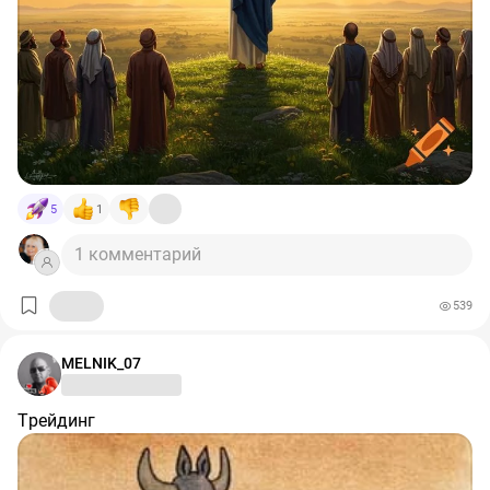
5
1
1 комментарий
539
MELNIK_07
Трейдинг‬