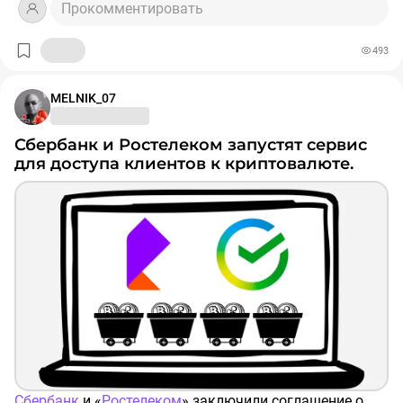
https://bits.media/kriptotranzaktsii-bolshe-1-mln-
Прокомментировать
podpadut-pod-kontrol-rossiyskikh-vlastey-gmt-legal/
493
MELNIK_07
Сбербанк и Ростелеком запустят сервис
для доступа клиентов к криптовалюте.
Сбербанк
и «
Ростелеком
» заключили соглашение о