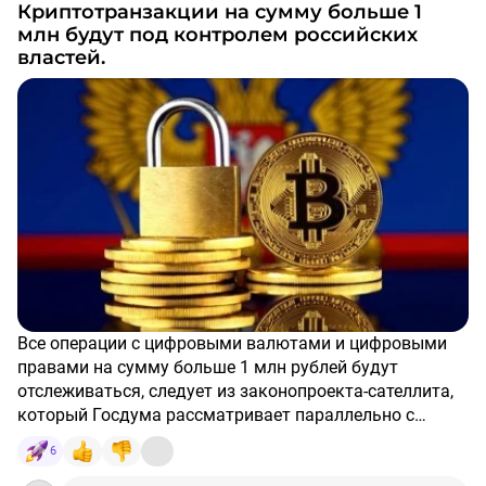
Криптотранзакции на сумму больше 1
млн будут под контролем российских
властей.
Все операции с цифровыми валютами и цифровыми
правами на сумму больше 1 млн рублей будут
отслеживаться, следует из законопроекта-сателлита,
который Госдума рассматривает параллельно с
законом «О цифровой валюте и цифровых правах». На
6
это обратили внимание юристы компании GMT Legal.
Подробнее на Bits.media: