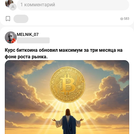
обмана или злоупотребления доверием» (ст. 165 УК
1 комментарий
РФ). На время следствия мужчину отправили под
домашний арест.
583
Подробнее на Bits.media:
https://bits.media/podmoskovnyy-pensioner-spryatal-na-
svoem-uchastke-podpolnuyu-mayningovuyu-fermu/
MELNIK_07
Курс биткоина обновил максимум за три месяца на
фоне роста рынка.