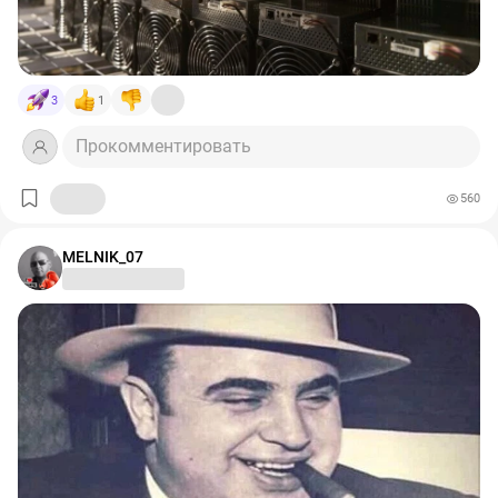
3
1
Прокомментировать
560
MELNIK_07