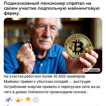
Подмосковный пенсионер спрятал на
своем участке подпольную майнинговую
ферму.
На участке работало более 30 ASIC-майнеров.
Майнинг привел к убыткам соседей ― растущее
потребление энергии привело к перегрузке сети, из-за
чего в домах поблизости происходили скачки
напряжения и выходила из строя бытовая техника,
Против пенсионера возбудили уголовное дело по
6
3
рассказали полицейские.
статье «причинение имущественного ущерба путем