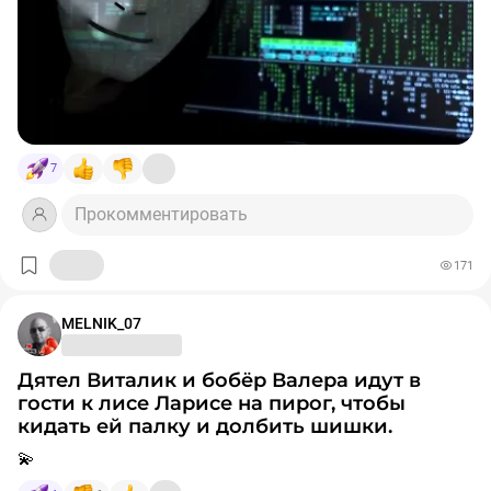
7
Прокомментировать
171
MELNIK_07
Дятел Виталик и бобёр Валера идут в
гости к лисе Ларисе на пирог, чтобы
кидать ей палку и долбить шишки.
💫