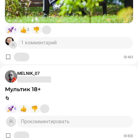
4
2
1 комментарий
463
MELNIK_07
Мультик 18+
🌀
6
Прокомментировать
820