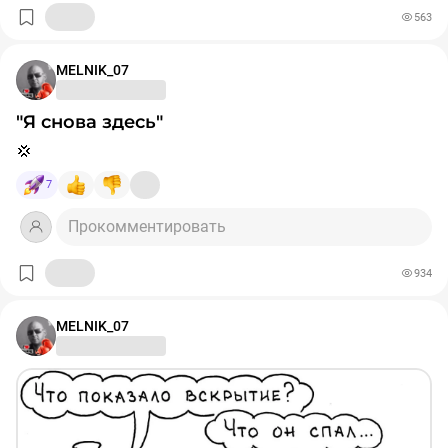
563
MELNIK_07
"Я снова здесь"
💢
7
Прокомментировать
934
MELNIK_07