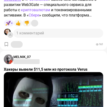
развитии Web3Gate — специального сервиса для
работы с
криптовалютам
и токенизированными
активами. В «
Сбере
» сообщили, что платформа
предложит доступ к популярным публичным
4
блокчейн-сетям, включая Ethereum и Bitcoin.
1 комментарий
161
MELNIK_07
Хакеры вывели $11,5 млн из протокола Verus