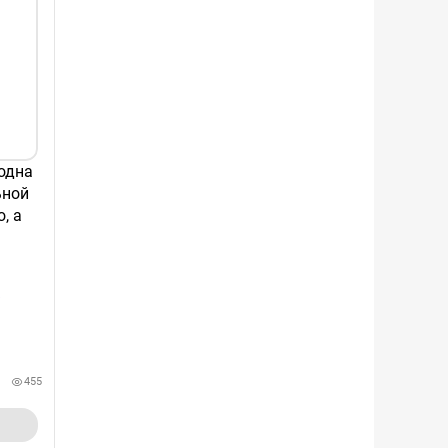
одна
ьной
, а
/
455