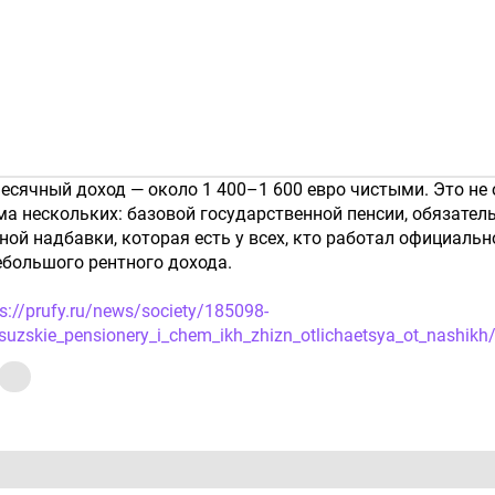
сячный доход — около 1 400–1 600 евро чистыми. Это не 
ма нескольких: базовой государственной пенсии, обязател
ой надбавки, которая есть у всех, кто работал официально
ебольшого рентного дохода.
ps://prufy.ru/news/society/185098-
tsuzskie_pensionery_i_chem_ikh_zhizn_otlichaetsya_ot_nashikh