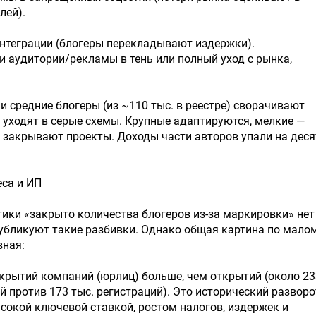
лей).
 интеграции (блогеры перекладывают издержки).
ти аудитории/рекламы в тень или полный уход с рынка,
и средние блогеры (из ~110 тыс. в реестре) сворачивают
 уходят в серые схемы. Крупные адаптируются, мелкие —
 закрывают проекты. Доходы части авторов упали на деся
са и ИП
ики «закрыто количества блогеров из-за маркировки» нет
убликуют такие разбивки. Однако общая картина по мало
вная:
закрытий компаний (юрлиц) больше, чем открытий (около 23
й против 173 тыс. регистраций). Это исторический разворо
сокой ключевой ставкой, ростом налогов, издержек и