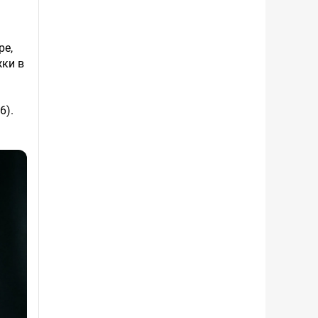
ре,
жки в
6).