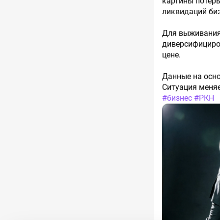
картины потерь
ликвидаций биз
Для выживания:
диверсифициро
цене.
Данные на осно
Ситуация меняе
#бизнес
#РКН