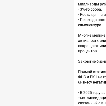
миллиарды руб
· 3%-го сбора.
· Роста цен на
· Перехода час
самоцензура.
Многие мелкие 
активность или
сокращают или
процентов.
Закрытие бизне
Прямой статист
ФНС и РКН не п
бизнесу негати
· В 2025 году 
тыс. ликвидаци
связанный с вы