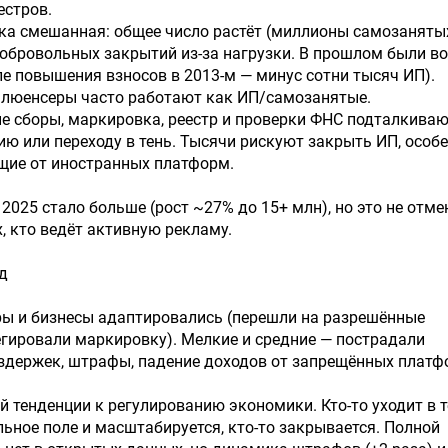
естров.
ка смешанная: общее число растёт (миллионы самозаняты
добровольных закрытий из-за нагрузки. В прошлом были в
ле повышения взносов в 2013-м — минус сотни тысяч ИП).
нфлюенсеры часто работают как ИП/самозанятые.
е сборы, маркировка, реестр и проверки ФНС подталкива
ию или переходу в тень. Тысячи рискуют закрыть ИП, особ
щие от иностранных платформ.
2025 стало больше (рост ~27% до 15+ млн), но это не отме
х, кто ведёт активную рекламу.
д
ры и бизнесы адаптировались (перешли на разрешённые
гировали маркировку). Мелкие и средние — пострадали
издержек, штрафы, падение доходов от запрещённых платф
й тенденции к регулированию экономики. Кто-то уходит в т
альное поле и масштабируется, кто-то закрывается. Полной