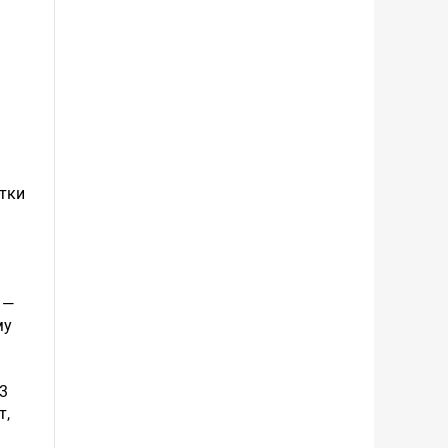
тки
 —
му
3
т,