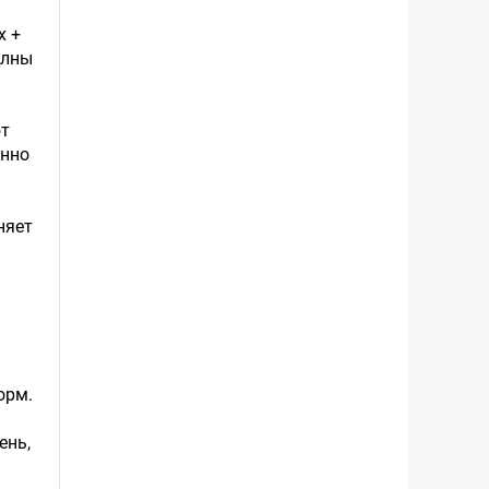
х +
олны
ют
енно
няет
орм.
ень,