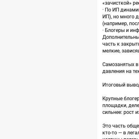
«зачисткой» ре
· По ИП динами
ИП), но много 
(например, пос
· Блогеры и и
Дополнительны
часть к закрыт
мелкие, завися
Самозанятых в 
давления на те
Итоговый выво
Крупные блоге
площадки, деле
сильнее: рост 
Это часть обще
кто-то — в лег