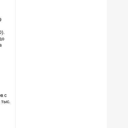
9
).
до
а
в с
 тыс.