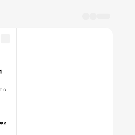
и
зки.