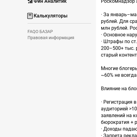
Фин Аналитик
Роскомнадзор а
· За январь–ма
Калькуляторы
рублей. Для сра
млн рублей. Рос
FAQ
О БАЗАР
· Основное нар
Правовая информация
· Штрафы по ст
200–500+ тыс. 
старый контент 
Многие блогеры
~60% не всегда
Влияние на бло
· Регистрация в
аудиторией >10 
заявлений на к
бюрократия + р
· Доходы падаю
· Запрета рекл