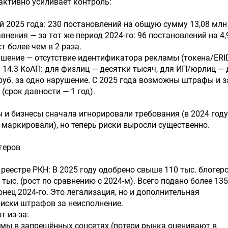
ктивно усиливает контроль:
й 2025 года: 230 постановлений на общую сумму 13,08 млн
внения — за тот же период 2024-го: 96 постановлений на 4,
т более чем в 2 раза.
ушение — отсутствие идентификатора рекламы (токена/ERID
. 14.3 КоАП: для физлиц — десятки тысяч, для ИП/юрлиц — 
руб. за одно нарушение. С 2025 года возможны штрафы и з
(срок давности — 1 год).
 и бизнесы сначала игнорировали требования (в 2024 году
 маркировали), но теперь риски выросли существенно.
геров
 реестре РКН: В 2025 году одобрено свыше 110 тыс. блогеро
тыс. (рост по сравнению с 2024-м). Всего подано более 135
онец 2024-го. Это легализация, но и дополнительная
иски штрафов за неисполнение.
т из-за:
амы в запрещённых соцсетях (потери рынка оценивают в