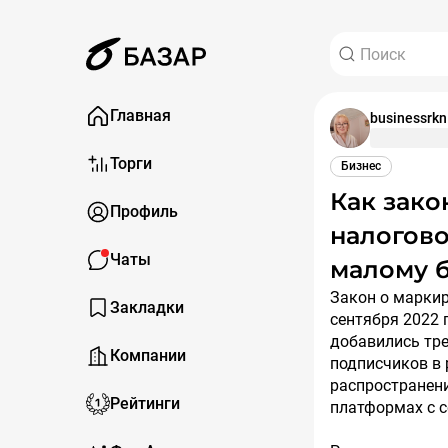
Главная
businessrkn
Торги
Бизнес
Как законы о маркировке рекламы и рост
Профиль
налогово
Чаты
малому б
Закон о маркировке интернет-рекламы (ст. 18.1 ФЗ «О рекламе») действует с
Закладки
сентября 2022 
добавились тре
Компании
подписчиков в 
распространени
Рейтинги
платформах с с