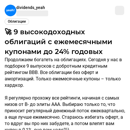
dividends_yeah
Облигации
🚀 9 высокодоходных
облигаций с ежемесячными
купонами до 24% годовых
Продолжаем богатеть на облигациях. Сегодня у нас в
подборке 9 выпусков с добротным кредитным
рейтингом ВВВ. Все облигации без оферт и
амортизаций. Только ежемесячные купоны – только
хардкор.
Я регулярно прохожу все рейтинги, начиная с самых
низов от В- до элиты ААА. Выбираю только то, что
приносит регулярный денежный поток ежеквартально,
а еще лучше ежемесячно. Стараюсь избегать оферт, а
то вдруг вы про них забудете, а потом влепят вам
купон в 0,1%, оно вам надо?))