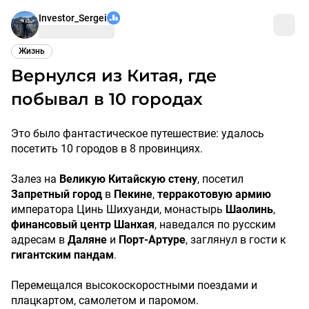
Investor_Sergei
Жизнь
Вернулся из Китая, где
побывал в 10 городах
Это было фантастическое путешествие: удалось
посетить 10 городов в 8 провинциях.
Залез на
Великую Китайскую стену
, посетил
Запретный город
в
Пекине
,
терракотовую армию
императора Цинь Шихуанди, монастырь
Шаолинь
,
финансовый центр Шанхая
, наведался по русским
адресам в
Даляне
и
Порт-Артуре
, заглянул в гости к
гигантским пандам
.
Перемещался высокоскоростными поездами и
плацкартом, самолетом и паромом.