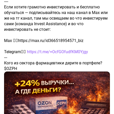
----
Если хотите грамотно инвестировать и бесплатно
обучаться — подписывайтесь на наш канал в Max или
же на тг канал, там мы освещаем во что инвестируем
сами (команда Invest Assistance) и во что
инвестировать не стоит:
Max 👉🏻https://max.ru/id366518954571_biz
Telegram👉🏻
https://t.me/+OcfGOfudfKM0Yjgy
---
Кого из сектора фармацевтики дерите в портфеле?
$OZPH