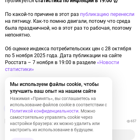
публикуется
статистика по инфляции в 19:00 ⏰
По какой-то причине в этот раз
публикацию перенесли
на пятницу. Как-то помню двигали, потому что среда
была праздничной, но в этот раз то рабочая, поэтому
непонятно.
Об оценке индекса потребительских цен с 28 октября
по 5 ноября 2025 года. Дата публикации на сайте
Росстата – 7 ноября в 19:00 в разделе
«Новости
статистики»
PS: кто ждал сегодня — не ждите
Мы используем файлы cookie, чтобы
улучшить ваш опыт на нашем сайте
#новости
#инфляция
Нажимая «Принять», вы соглашаетесь на
использование файлов cookie в соответствии с
5
Политикой конфиденциальности
. Можно
самостоятельно управлять cookie через
657
настройки браузера: их можно удалить или
настроить их использование в будущем.