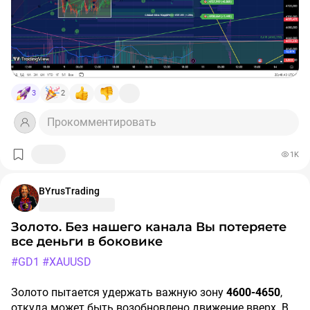
3
2
Прокомментировать
1K
BYrusTrading
Золото. Без нашего канала Вы потеряете
все деньги в боковике
#GD1
#XAUUSD
Золото пытается удержать важную зону
4600-4650
,
откуда может быть возобновлено движение вверх. В