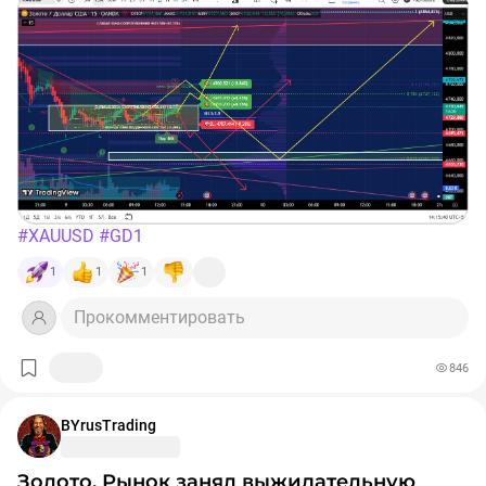
#XAUUSD
#GD1
1
1
1
Прокомментировать
846
BYrusTrading
Золото. Рынок занял выжидательную