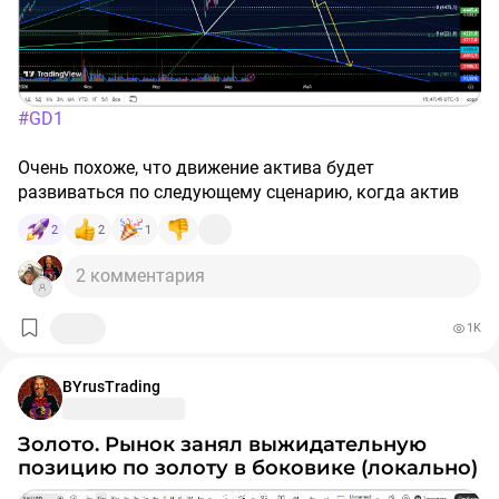
указанного лучше следить за графиком XAUUSD и
торговать GDM6 одномоментно с достижением
уровней по XAUUSD во избежание путаницы (либо
торгуйте непосредственно фьючерсом золота в
долларах XAUUSD).
#GD1
Очень похоже, что движение актива будет
развиваться по следующему сценарию, когда актив
пойдет вниз по каналу - нефть пойдет на хаи.
2
2
1
Бедняга, Иран, начинай готовиться к обострению,
2 комментария
США тебя обманывает.
1K
BYrusTrading
Золото. Рынок занял выжидательную
позицию по золоту в боковике (локально)