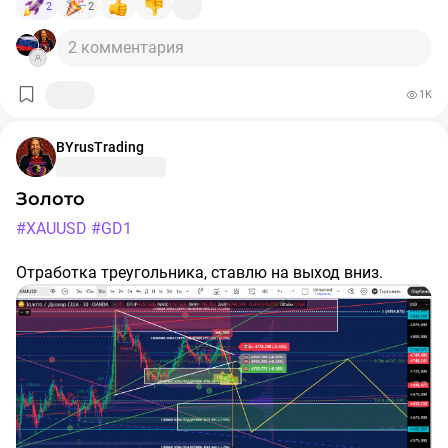
2
2
2 комментария
1K
BYrusTrading
Золото
#XAUUSD
#GD1
Отработка треугольника, ставлю на выход вниз.