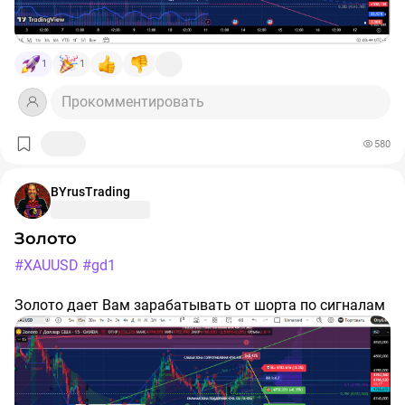
1
1
Прокомментировать
580
BYrusTrading
Золото
#XAUUSD
#gd1
Золото дает Вам зарабатывать от шорта по сигналам