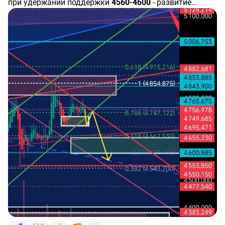
при удержании поддержки
4560-4600
- развитие
исходя из ценовой разницы между XAUUSD и
бычьего сетапа к верху канала
4920
(расширение до
доступным для работы на ММВБ фьючерсом GDM6,
зоны
5250
), при сломе поддержки развитие движения
обратите внимание на плавающий спред, с учетом
к низу канала
3850-4100
(расширение до зоны
3700
).
указанного лучше следить за графиком XAUUSD и
торговать GDM6 одномоментно с достижением
уровней по XAUUSD во избежание путаницы (либо
торгуйте непосредственно фьючерсом золота в
долларах XAUUSD).