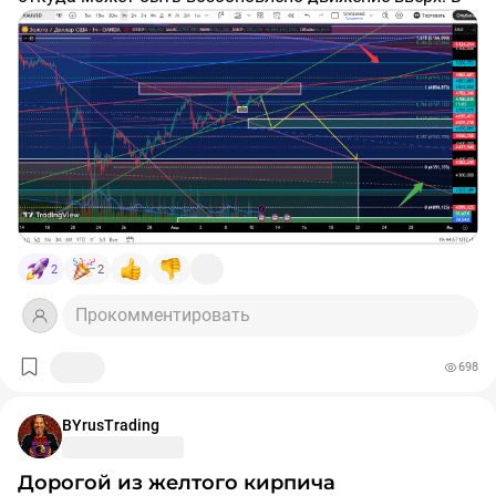
случае удержания поддержки при тесте - следующая
целевая зона работы от продаж
5070-5250
, при
преодолении зоны
4600-4650
- целевая зона
возобновления покупок
4100-4200
.
2
2
Прокомментировать
698
BYrusTrading
Дорогой из желтого кирпича