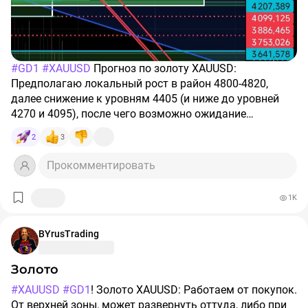
#GD1
#XAUUSD
Прогноз по золоту XAUUSD:
Предполагаю локальный рост в район 4800-4820,
далее снижение к уровням 4405 (и ниже до уровней
4270 и 4095), после чего возможно ожидание
возобновления роста
2
3
Прокомментировать
1K
BYrusTrading
Золото
#XAUUSD
#GD1
! Золото XAUUSD: Работаем от покупок.
От верхней зоны, может развернуть оттуда, либо при