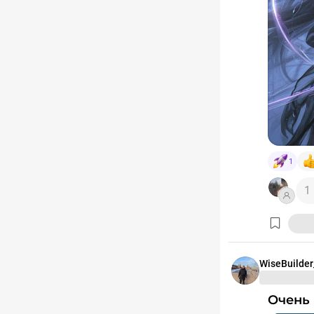
1
1
WiseBuilder
Очень