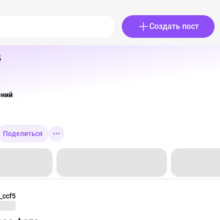
Создать пост
5
ений
Поделиться
_ccf5