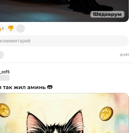
3
 комментарий
643
_ccf5
, я так жил аминь 🤲