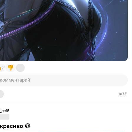
2
 комментарий
621
_ccf5
 красиво 😍