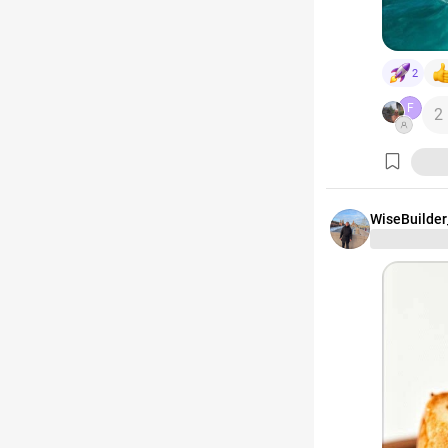
2
F
2
WiseBuilder