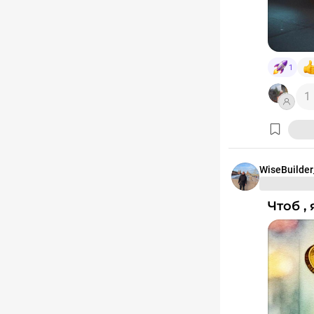
1
1
WiseBuilder
Чтоб 