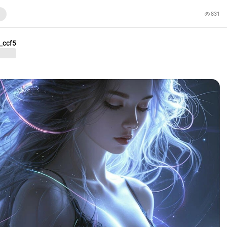
831
_ccf5