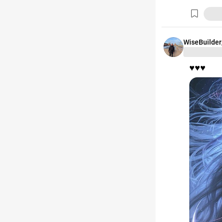
WiseBuilder
♥️♥️♥️