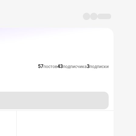
57
43
3
постов
подписчика
подписки