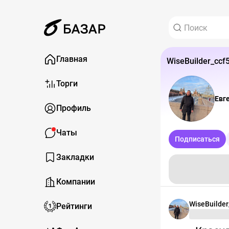
Главная
WiseBuilder_ccf
Торги
Евг
Профиль
Чаты
Подписаться
Закладки
Компании
WiseBuilder
Рейтинги