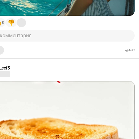
5
 комментария
639
_ccf5