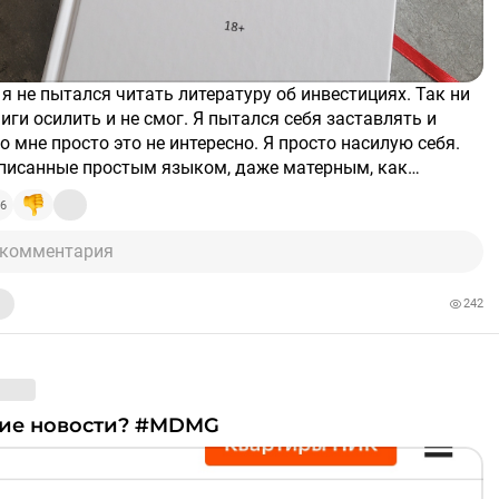
иги осилить и не смог. Я пытался себя заставлять и
о мне просто это не интересно. Я просто насилую себя.
писанные простым языком, даже матерным, как
мика" остались недочитаны.
здесь не будет ничего умного анализа/
6
ликаторов/графиков. Просто путь человека из общепита
вающего небольшую часть зарплаты по принципу
 комментария
 хорошее, не покупай плохое". Если сможешь.
вестировал" в себя в этом месяце 7500р. (кстати
242
поварская литература почему-то очень дорогая.
 поэтому повара долбо**ы, просвещаться не по
).
 удовольствием. Книга Станислава Песоцкого, шеф
гастрономического театра SVET. Менеджмент кухни для
шие новости? #MDMG
 духом.