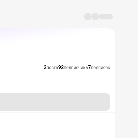
2
92
7
поста
подписчика
подписок