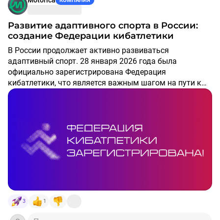
КОМПАНИЯ
фильмом!
Фильм доступен в
PREMIER
,
«Иви»
и на
Rutube.
Развитие адаптивного спорта в России:
создание Федерации кибатлетики
В России продолжает активно развиваться
адаптивный спорт. 28 января 2026 года была
официально зарегистрирована Федерация
кибатлетики, что является важным шагом на пути к
системному развитию кибатлетики как спорта в
России. Организация будет работать над
масштабированием дисциплины, созданием широкой
региональной сети и укреплением международных
связей.
Что такое кибатлетика?
Кибатлетика — это вид спорта, в котором спортсмены,
используя различные ассистивные технологии, такие
как протезы или кресла-коляски, соревнуются в
выполнении повседневных задач.
3
1