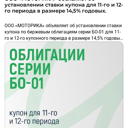
фокусируемся на кандидатах с уникальными
установлении ставки купона для 11-го и 12-
навыками в протезировании, технических средствах
го периода в размере 14,5% годовых.
реабилитации и нейротехнологиях, для реализации
амбициозных инновационные проектов.
ООО «МОТОРИКА» объявляет об установлении ставки
купона по биржевым облигациям серии БО-01 для 11-
Присоединяйтесь к нашей
команде!
го и 12-го купонного периода в размере 14,5% годовых.
Выплата по 11-му купону состоится 15 июля 2026 года,
сумма купонного дохода составит 25,31 руб. на одну
биржевую облигацию.
Выплата по 12-му купону состоится 14 октября 2026
года, сумма купонного дохода составит 14,46 руб. на
одну биржевую облигацию.
Подробнее на сайте раскрытия информации:
Интерфакс – Сервер раскрытия информации