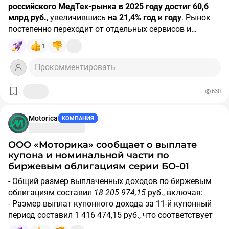
российского МедТех-рынка в 2025 году достиг 60,6
бионических протезов верхних конечностей и входит в
млрд руб.
, увеличившись
на 21,4% год к году
. Рынок
тройку крупнейших компаний российского рынка
постепенно переходит от отдельных сервисов и
медицинских технологий.
точечных решений к комплексным продуктам,
1
технологическим платформам и экосистемам,
-
Устойчивый финансовый профиль.
НКР высоко
охватывающим весь путь пациента.
оценивает низкую долговую нагрузку, сильные
Прокомментировать
показатели обслуживания долга и сбалансированную
Крупнейшим сегментом российского МедТеха
структуру фондирования, а также устойчивую
630
остается телемедицина (35% рынка), далее следуют
ликвидную позицию.
медицинское ПО (27%) и медицинские устройства
(23%). При этом именно сегмент медицинских
Motorica
КОМПАНИЯ
- Развитие корпоративного управления.
«Моторика»
устройств демонстрирует наиболее высокие темпы
последовательно совершенствует управленческие
роста: в 2025 году его объем увеличился на 38,1%, до
ООО «Моторика» сообщает о выплате
процессы, развивает систему управления рисками и
14,2 млрд рублей.
купона и номинальной части по
повышает стандарты отчетности для соответствия
биржевым облигациям серии БО-01
лучшим практикам корпоративного управления.
Ключевые тенденции рынка:
- Общий размер выплаченных доходов по биржевым
Ознакомиться с полным пресс-релизом НКР можно на
облигациям составил
18 205 974,15
руб., включая:
Переход к экосистемным решениям
сайте агентства
.
- Размер выплат купонного дохода за 11-й купонный
Спрос смещается в сторону продуктов, которые
период составил 1 416 474,15 руб., что соответствует
сопровождают пациента на всем пути — от
25,31 руб. на одну облигацию.