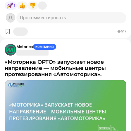
устройств.
5
Обновленный рейтинг
по ссылке
.
Прокомментировать
517
Motorica
КОМПАНИЯ
«Моторика ОРТО» запускает новое
направление — мобильные центры
протезирования «Автомоторика».