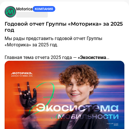
Motorica
КОМПАНИЯ
Годовой отчет Группы «Моторика» за 2025
год
Мы рады представить годовой отчет Группы
«Моторика» за 2025 год.
Главная тема отчета 2025 года —
«Экосистема
мобильности»
. В отчетном году «Моторика»
продолжила трансформацию в вертикально
интегрированную компанию на рынке МедТех,
которая сопровождает пользователя на каждом этапе
восстановления двигательных функций.
Что внутри отчета:
Рост бизнеса:
выручка Группы достигла 7,1 млрд
рублей (+70% г/г)