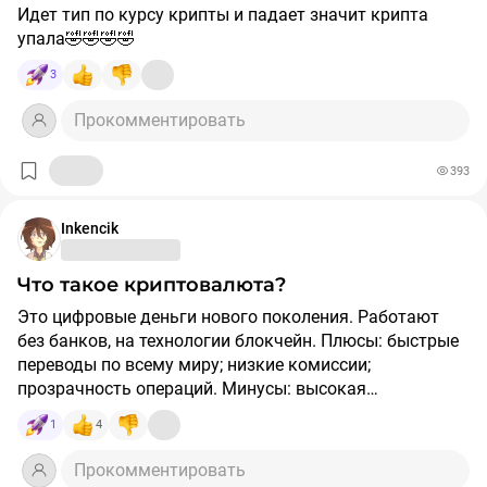
Идет тип по курсу крипты и падает значит крипта
упала🤣🤣🤣🤣
3
Прокомментировать
393
Inkencik
Что такое криптовалюта?
Это цифровые деньги нового поколения. Работают
без банков, на технологии блокчейн. Плюсы: быстрые
переводы по всему миру; низкие комиссии;
прозрачность операций. Минусы: высокая
волатильность; риски мошенничества; неоднозначное
1
4
регулирование в разных странах. Популярные: Bitcoin,
Ethereum, Solana. ⚠️ Инвестировать стоит только после
Прокомментировать
изучения темы и с осознанием всех рисков!