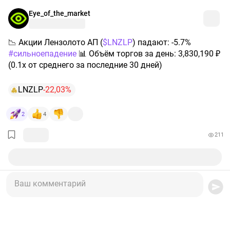
Eye_of_the_market
📉 Акции Лензолото АП (
$LNZLP
) падают: -5.7%
#сильноепадение
📊 Объём торгов за день: 3,830,190 ₽
(0.1x от среднего за последние 30 дней)
LNZLP
-22,03%
2
4
211
Ваш комментарий