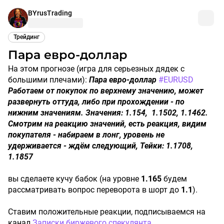
BYrusTrading
Трейдинг
Пара евро-доллар
На этом прогнозе (игра для серьезных дядек с
большими плечами):
Пара евро-доллар
#EURUSD
Работаем от покупок по верхнему значению, может
развернуть оттуда, либо при прохождении - по
нижним значениям. Значения: 1.154, 1.1502, 1.1462.
Смотрим на реакцию значений, есть реакция, видим
покупателя - набираем в лонг, уровень не
удерживается - ждём следующий, Тейки: 1.1708,
1.1857
вы сделаете кучу бабок (на уровне
1.165
будем
рассматривать вопрос переворота в шорт до
1.1
).
Ставим положительные реакции, подписываемся на
канал
Записки биржевого спекулянта