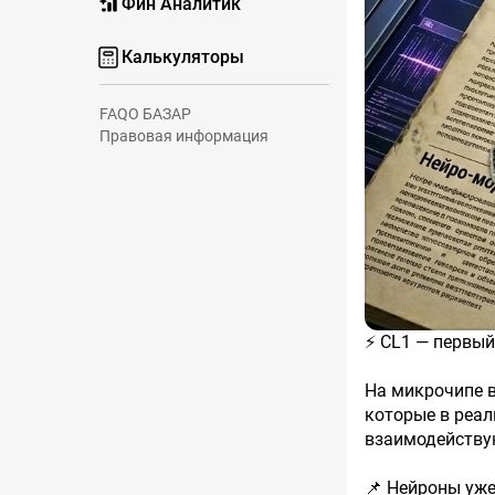
Фин Аналитик
Калькуляторы
FAQ
О БАЗАР
Правовая информация
⚡️ CL1 — перв
На микрочипе 
которые в реа
взаимодейству
📌 Нейроны уже