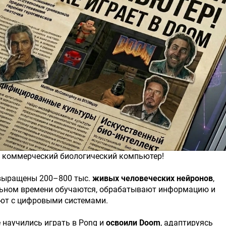
ый коммерческий биологический компьютер!
выращены 200–800 тыс.
живых человеческих нейронов
,
льном времени обучаются, обрабатывают информацию и
ют с цифровыми системами.
 научились играть в Pong и
освоили Doom
, адаптируясь