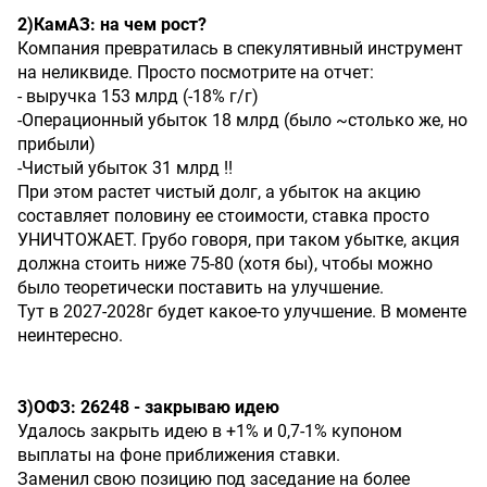
2)КамАЗ:
на
чем
рост?
Компания превратилась в спекулятивный инструмент
на неликвиде. Просто посмотрите на отчет:
- выручка 153 млрд (-18% г/г)
-Операционный убыток 18 млрд (было ~столько же, но
прибыли)
-Чистый убыток 31 млрд !!
При этом растет чистый долг, а убыток на акцию
составляет половину ее стоимости, ставка просто
УНИЧТОЖАЕТ. Грубо говоря, при таком убытке, акция
должна стоить ниже 75-80 (хотя бы), чтобы можно
было теоретически поставить на улучшение.
Тут в 2027-2028г будет какое-то улучшение. В моменте
неинтересно.
3)ОФЗ:
26248
-
закрываю
идею
Удалось закрыть идею в +1% и 0,7-1% купоном
выплаты на фоне приближения ставки.
Заменил свою позицию под заседание на более