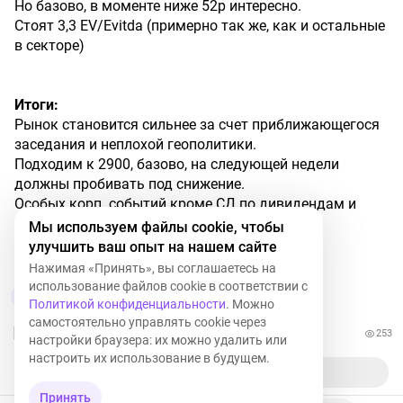
Но базово, в моменте ниже 52р интересно.
Стоят 3,3 EV/Evitda (примерно так же, как и остальные
в секторе)
Итоги:
Рынок становится сильнее за счет приближающегося
заседания и неплохой геополитики.
Подходим к 2900, базово, на следующей недели
должны пробивать под снижение.
Особых корп. событий кроме СД по дивидендам и
редомициляций нет.
Мы используем файлы cookie, чтобы
улучшить ваш опыт на нашем сайте
Отличного
дня,
друзья!
Нажимая «Принять», вы соглашаетесь на
использование файлов cookie в соответствии с
6
Политикой конфиденциальности
. Можно
самостоятельно управлять cookie через
253
настройки браузера: их можно удалить или
настроить их использование в будущем.
Принять