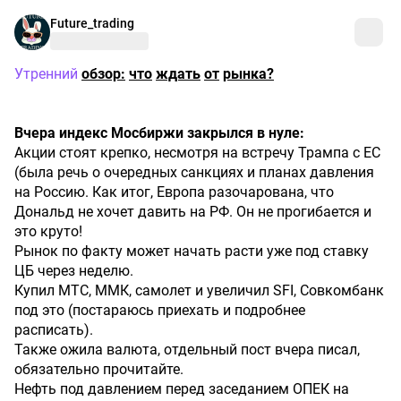
Future_trading
Утренний
обзор:
что
ждать
от
рынка?
Вчера
индекс
Мосбиржи
закрылся
в
нуле:
Акции стоят крепко, несмотря на встречу Трампа с ЕС
(была речь о очередных санкциях и планах давления
на Россию. Как итог, Европа разочарована, что
Дональд не хочет давить на РФ. Он не прогибается и
это круто!
Рынок по факту может начать расти уже под ставку
ЦБ через неделю.
Купил МТС, ММК, самолет и увеличил SFI, Совкомбанк
под это (постараюсь приехать и подробнее
расписать).
Также ожила валюта, отдельный пост вчера писал,
обязательно прочитайте.
Нефть под давлением перед заседанием ОПЕК на