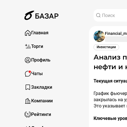
Главная
Financial_m
Торги
Инвестиции
Анализ поведения крупного игрока на рынке
Профиль
нефти и
Чаты
Текущая ситуац
Закладки
График фьючер
закрылась на ур
Компании
Это указывает
Рейтинги
Ключевые уров