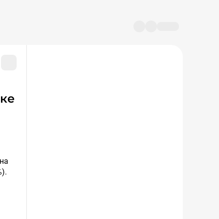
ена
).