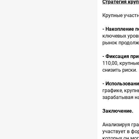
Стратегия круп
Крупные участ
- Накопление п
ключевых уровн
рынок продолж
- Фиксация пр
110,00, крупны
снизить риски.
- Использовани
графике, крупн
зарабатывая н
Заключение.
Анализируя гра
участвует в фо
которых он мог