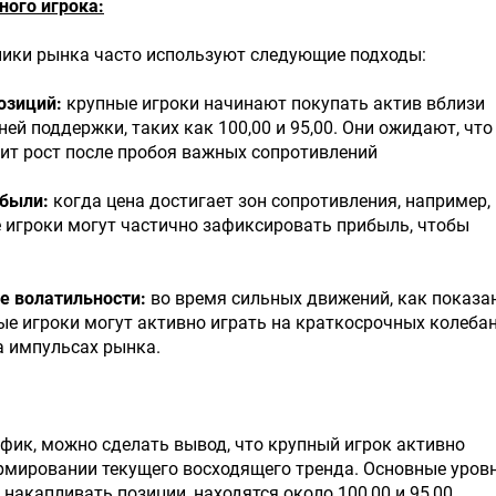
ного игрока:
ники рынка часто используют следующие подходы:
озиций:
крупные игроки начинают покупать актив вблизи
ей поддержки, таких как 100,00 и 95,00. Они ожидают, что
ит рост после пробоя важных сопротивлений
ибыли:
когда цена достигает зон сопротивления, например,
е игроки могут частично зафиксировать прибыль, чтобы
е волатильности:
во время сильных движений, как показа
ые игроки могут активно играть на краткосрочных колебан
а импульсах рынка.
фик, можно сделать вывод, что крупный игрок активно
рмировании текущего восходящего тренда. Основные уровн
 накапливать позиции, находятся около 100,00 и 95,00.