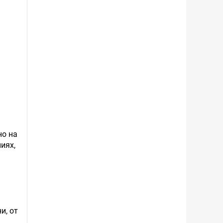
но на
иях,
и, от