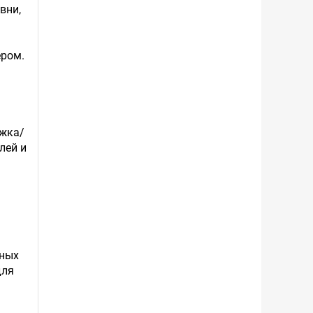
вни,
ером.
ржка/
лей и
пных
для