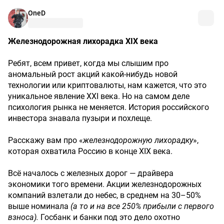
OneD
Железнодорожная
лихорадка
XIX
века
Ребят, всем привет, когда мы слышим про
аномальный рост акций какой-нибудь новой
технологии или криптовалюты, нам кажется, что это
уникальное явление XXI века. Но на самом деле
психология рынка не меняется. История российского
инвестора знавала пузыри и похлеще.
Расскажу вам про «
железнодорожную
лихорадку
»,
которая охватила Россию в конце XIX века.
Всё началось с железных дорог — драйвера
экономики того времени. Акции железнодорожных
компаний взлетали до небес, в среднем на 30–50%
выше номинала
(а
то
и
на
все
250%
прибыли
с
первого
взноса).
Госбанк и банки под это дело охотно