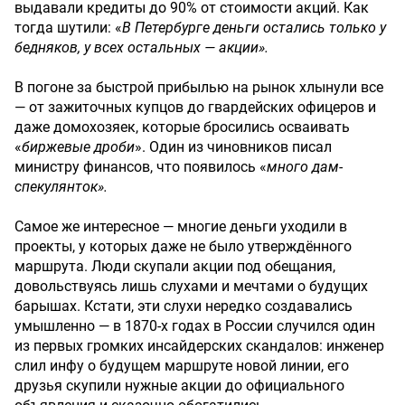
выдавали кредиты до 90% от стоимости акций. Как
тогда шутили: «
В
Петербурге
деньги
остались
только
у
бедняков,
у
всех
остальных
—
акции».
В погоне за быстрой прибылью на рынок хлынули все
— от зажиточных купцов до гвардейских офицеров и
даже домохозяек, которые бросились осваивать
«
биржевые
дроби
». Один из чиновников писал
министру финансов, что появилось «
много
дам-
спекулянток».
Самое же интересное — многие деньги уходили в
проекты, у которых даже не было утверждённого
маршрута. Люди скупали акции под обещания,
довольствуясь лишь слухами и мечтами о будущих
барышах. Кстати, эти слухи нередко создавались
умышленно — в 1870-х годах в России случился один
из первых громких инсайдерских скандалов: инженер
слил инфу о будущем маршруте новой линии, его
друзья скупили нужные акции до официального