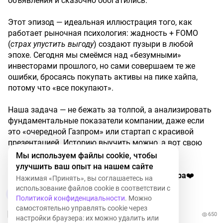
объявления и сказочно обогатились.
Этот эпизод — идеальная иллюстрация того, как
работает рыночная психология: жадность + FOMO
(
страх
упустить
выгоду
) создают пузыри в любой
эпохе. Сегодня мы смеёмся над «безумными»
инвесторами прошлого, но сами совершаем те же
ошибки, бросаясь покупать активы на пике хайпа,
потому что «все покупают».
Наша задача — не бежать за толпой, а анализировать
фундаментальные показатели компании, даже если
это «очередной Газпром» или стартап с красивой
презентацией. Историю выучить можно, а вот свою
психологию — гораздо сложнее.
Мы используем файлы cookie, чтобы
улучшить ваш опыт на нашем сайте
Вот
такая
сегодня
история,
всем
желаю
добра
❤️
Нажимая «Принять», вы соглашаетесь на
использование файлов cookie в соответствии с
2
Политикой конфиденциальности
. Можно
самостоятельно управлять cookie через
650
настройки браузера: их можно удалить или