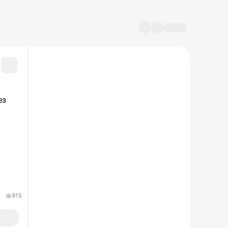
ез
815