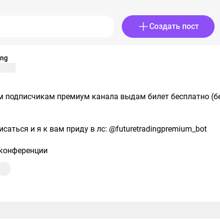
Создать пост
ing
м подписчикам премиум канала выдам билет бесплатно (б
исаться и я к вам приду в лс:
@futuretradingpremium_bot
 конференции