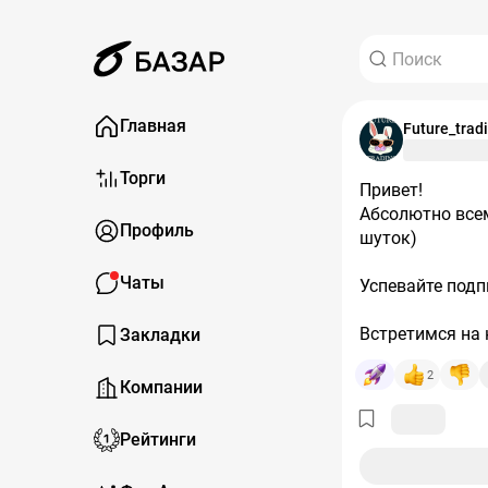
Главная
Future_trad
Торги
Привет!
Абсолютно все
Профиль
шуток)
Чаты
Успевайте подп
Встретимся на
Закладки
2
Компании
Рейтинги