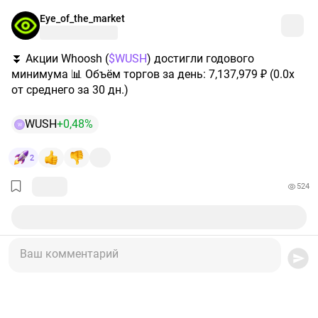
Eye_of_the_market
⏬ Акции Whoosh (
$WUSH
) достигли годового
минимума 📊 Объём торгов за день: 7,137,979 ₽ (0.0x
от среднего за 30 дн.)
WUSH
+0,48%
W
2
524
Ваш комментарий