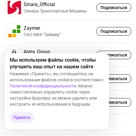
Sinara_Official
Подписаться
Синара-Транспортные Машины
Zaymer
Подписаться
ПАО МКК "Займер"
Astra_Group
Подписаться
Группа Астра
Мы используем файлы cookie, чтобы
улучшить ваш опыт на нашем сайте
Нажимая «Принять», вы соглашаетесь на
Diasoft
D
Подписаться
использование файлов cookie в соответствии с
Diasoft
Политикой конфиденциальности
. Можно
самостоятельно управлять cookie через
настройки браузера: их можно удалить или
legal_collection
Подписаться
настроить их использование в будущем.
ПКО АСВ
Принять