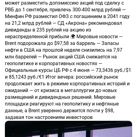
может разместить допэмиссию акций под сделку с
РВБ до 1 сентября, привлечь 300-400 млрд рублей —
Минфин РФ разместил ОФЗ с погашением в 2041 году
на 21,2 млрд рублей — СД «Акрона» рекомендовал
дивиденды в 235 рублей на акцию из
нераспределенной прибыли 🌍 Мировые новости —
Brent подорожала до $97,58 за баррель — Запасы
нефти в США на прошлой неделе снизились на 7,97
млн баррелей — Рынок акций США снижается на
геополитике и корпоративных новостях —
Официальные курсы ЦБ РФ с 4 июня — 73,3436 руб./$1
и 85,1243 руб./€1 Итог вечера: российский рынок
продолжает жить в режиме корпоративных историй и
ожиданий — от кризиса в металлургии до новых
размещений и дивидендных решений. Мировые
площадки реагируют на геополитику и нефтяные
данные, а Brent уверенно держится почти у $98,
задавая тон настроениям инвесторов