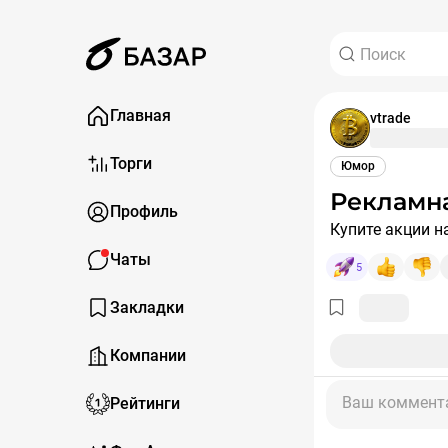
Главная
vtrade
Торги
Юмор
Рекламн
Профиль
Купите акции н
Чаты
5
Закладки
Компании
Ваш коммент
Рейтинги