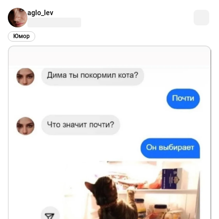
aglo_lev
Юмор