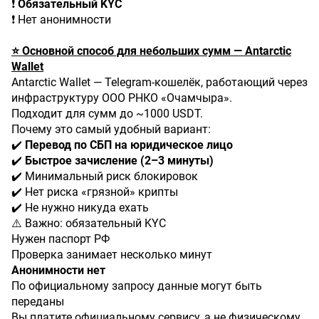
❗
Обязательный KYC
❗ Нет анонимности
⭐ Основной способ для небольших сумм — Antarctic
Wallet
Antarctic Wallet — Telegram-кошелёк, работающий через
инфраструктуру ООО РНКО «Очамчыра».
Подходит для сумм до ~1000 USDT.
Почему это самый удобный вариант:
✔️
Перевод по СБП на юридическое лицо
✔️
Быстрое зачисление (2–3 минуты)
✔️ Минимальный риск блокировок
✔️ Нет риска «грязной» крипты
✔️ Не нужно никуда ехать
⚠️ Важно: обязательный KYC
Нужен паспорт РФ
Проверка занимает несколько минут
Анонимности нет
По официальному запросу данные могут быть
переданы
Вы платите официальному сервису, а не физическому