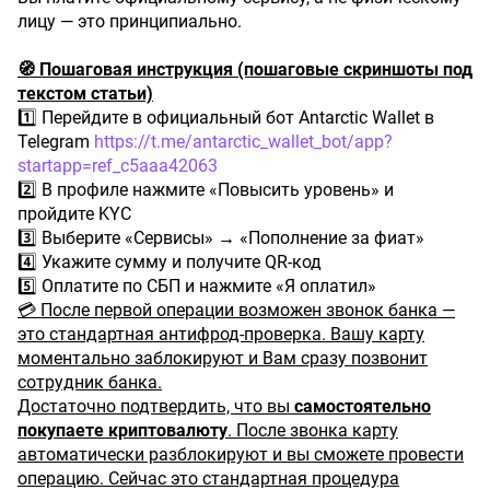
лицу — это принципиально.
🧭 Пошаговая инструкция (пошаговые скриншоты под
текстом статьи)
1️⃣ Перейдите в официальный бот Antarctic Wallet в
Telegram
https://t.me/antarctic_wallet_bot/app?
startapp=ref_c5aaa42063
2️⃣ В профиле нажмите «Повысить уровень» и
пройдите KYC
3️⃣ Выберите «Сервисы» → «Пополнение за фиат»
4️⃣ Укажите сумму и получите QR-код
5️⃣ Оплатите по СБП и нажмите «Я оплатил»
💳 После первой операции возможен звонок банка —
это стандартная антифрод-проверка. Вашу карту
моментально заблокируют и Вам сразу позвонит
сотрудник банка.
Достаточно подтвердить, что вы
самостоятельно
покупаете криптовалюту
. После звонка карту
автоматически разблокируют и вы сможете провести
операцию. Сейчас это стандартная процедура