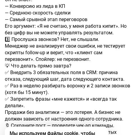
— Конверсию из лида в КП
— Среднюю скорость сделки
— Самый срывной этап переговоров
Его аргумент: «Я не считаю, у меня работа кипит». Но
без цифр вы не можете управлять результатом.
3️⃣ Прослушка звонков? Нет, не слышали.
Менеджер не анализирует свои ошибки, не тестирует
скрипты follow-up и верит, что «клиент сам
перезвонит». Спойлер: не перезвонит.
💡 Что делать прямо завтра?
✅ Внедрить 3 обязательных поля в CRM: причина
отказа, следующий шаг, дата следующего контакта.
✅ Раз в неделю разбирать воронку и 2 записи звонков
(хотя бы 15 минут).
✅ Запретить фразы «мне кажется» и «всегда так
делали».
Продажи без аналитики — это лотерея. А бизнес не
должен зависеть от настроения одного сотрудника.
🔖 Сохраните пост — проведете чек-ап команды.
👉 Хотите, чтобы я разобрал 3 последних слитых
Мы используем файлы cookie, чтобы