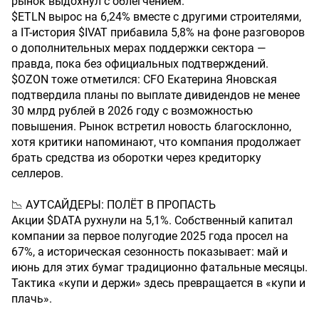
рынок выдохнул с облегчением.
$ETLN вырос на 6,24% вместе с другими строителями,
а IT-история $IVAT прибавила 5,8% на фоне разговоров
о дополнительных мерах поддержки сектора —
правда, пока без официальных подтверждений.
$OZON тоже отметился: CFO Екатерина Яновская
подтвердила планы по выплате дивидендов не менее
30 млрд рублей в 2026 году с возможностью
повышения. Рынок встретил новость благосклонно,
хотя критики напоминают, что компания продолжает
брать средства из оборотки через кредиторку
селлеров.
📉 АУТСАЙДЕРЫ: ПОЛЁТ В ПРОПАСТЬ
Акции $DATA рухнули на 5,1%. Собственный капитал
компании за первое полугодие 2025 года просел на
67%, а историческая сезонность показывает: май и
июнь для этих бумаг традиционно фатальные месяцы.
Тактика «купи и держи» здесь превращается в «купи и
плачь».