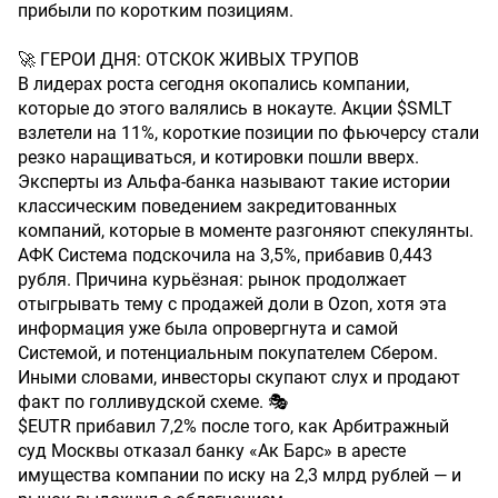
прибыли по коротким позициям.
🚀 ГЕРОИ ДНЯ: ОТСКОК ЖИВЫХ ТРУПОВ
В лидерах роста сегодня окопались компании,
которые до этого валялись в нокауте. Акции $SMLT
взлетели на 11%, короткие позиции по фьючерсу стали
резко наращиваться, и котировки пошли вверх.
Эксперты из Альфа-банка называют такие истории
классическим поведением закредитованных
компаний, которые в моменте разгоняют спекулянты.
АФК Система подскочила на 3,5%, прибавив 0,443
рубля. Причина курьёзная: рынок продолжает
отыгрывать тему с продажей доли в Ozon, хотя эта
информация уже была опровергнута и самой
Системой, и потенциальным покупателем Сбером.
Иными словами, инвесторы скупают слух и продают
факт по голливудской схеме. 🎭
$EUTR прибавил 7,2% после того, как Арбитражный
суд Москвы отказал банку «Ак Барс» в аресте
имущества компании по иску на 2,3 млрд рублей — и