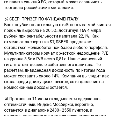
го пакета санкций ЕС, который может ограничить
торговлю российскими металлами.
🥇 СБЕР: ПРИЗЁР ПО ФУНДАМЕНТАЛУ
Банк опубликовал сильную отчётность за май: чистая
прибыль выросла на 20,5%, достигнув 169,4 млрд
рублей при рентабельности капитала 22,1%. Как
отмечают эксперты из $T, $SBER продолжает
оставаться железобетонной базой любого портфеля.
Мультипликаторы кричат о жесткой недооценке: P/E
на уровне 3,5х и P/B всего 0,81х. Наш финансовый
гигант стоит дешевле собственного капитала! По
расчётам, дивидендная доходность по итогам года
может составить около 14%. Компания выглядит как
скала среди движущихся песков, хотя давление на
комиссионные доходы остаётся.
📆 Прогноз на 11 июня складывается сдержанно-
оптимистичный. Индекс Мосбиржи, вероятно,
останется в диапазоне 2480–2550 пунктов, и
решительного прорыва в ту или иную сторону ждать