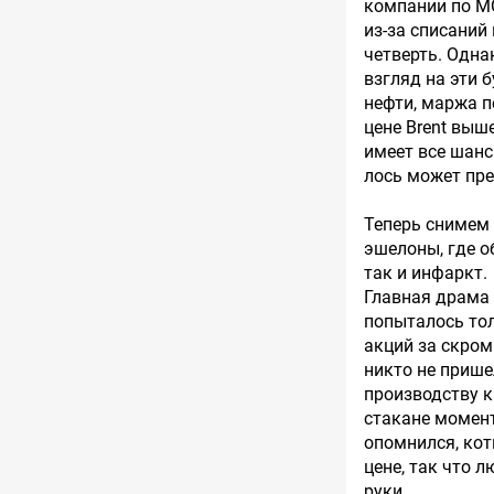
компании по М
из-за списаний 
четверть. Одна
взгляд на эти 
нефти, маржа п
цене Brent выш
имеет все шанс
лось может пре
Теперь снимем 
эшелоны, где о
так и инфаркт.
Главная драма
попыталось тол
акций за скром
никто не прише
производству к
стакане момент
опомнился, кот
цене, так что 
руки.