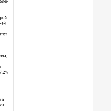
ублей
ырой
ней
этот
ксы,
о
7.2%
 в
ают