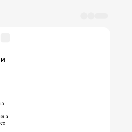
на
лена
 со