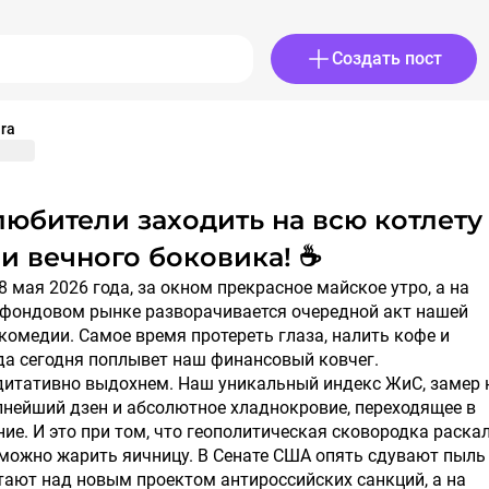
Создать пост
ra
и вечного боковика! ☕️
 фондовом рынке разворачивается очередной акт нашей
омедии. Самое время протереть глаза, налить кофе и
да сегодня поплывет наш финансовый ковчег.
дитативно выдохнем. Наш уникальный индекс ЖиС, замер 
лнейший дзен и абсолютное хладнокровие, переходящее в
ние. И это при том, что геополитическая сковородка раска
й можно жарить яичницу. В Сенате США опять сдувают пыль
тают над новым проектом антироссийских санкций, а на