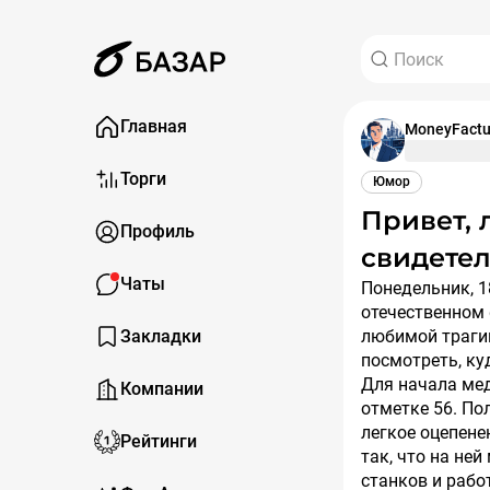
Главная
MoneyFactu
Торги
Юмор
Привет, любители заходить на всю котлету и
Профиль
свидетел
Чаты
Понедельник, 18 мая 2026 года, за окном прекрасное майское утро, а на
отечественном
Закладки
любимой трагик
посмотреть, ку
Для начала ме
Компании
отметке 56. По
легкое оцепене
Рейтинги
так, что на не
станков и рабо