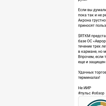
Если вы думали,
пока так и не 
Акрона грустно
приносят польз
$RTKM представ
базе ОС «Аврор
течение трех л
в кармане, но 
Впрочем, если 
еще и защищен 
​Удачных торго
терминалах!
Не ИИР
#пульс #обзор