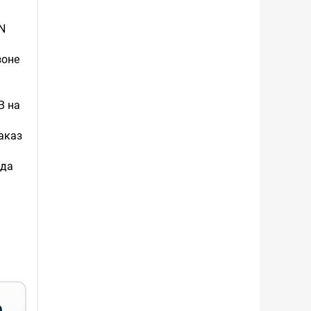
RN
зоне
В на
аказ
 да