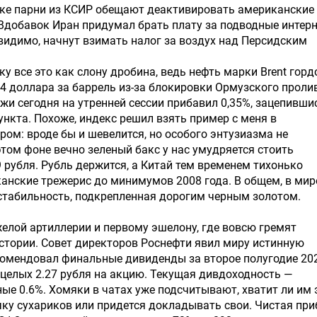
ке парни из КСИР обещают деактивировать американские
Вдобавок Иран придумал брать плату за подводные интерн
 видимо, начнут взимать налог за воздух над Персидским
у все это как слону дробина, ведь нефть марки Brent горд
4 доллара за баррель из-за блокировки Ормузского проли
и сегодня на утренней сессии прибавил 0,35%, зацепивши
ункта. Похоже, индекс решил взять пример с меня в
ром: вроде бы и шевелится, но особого энтузиазма не
этом фоне вечно зеленый бакс у нас умудряется стоить
 рубля. Рубль держится, а Китай тем временем тихонько
анские трежерис до минимумов 2008 года. В общем, в мир
 стабильность, подкрепленная дорогим черным золотом.
елой артиллерии и первому эшелону, где вовсю гремят
стории. Совет директоров Роснефти явил миру истинную
комендовал финальные дивиденды за второе полугодие 20
 целых 2.27 рубля на акцию. Текущая дивдоходность —
ые 0.6%. Хомяки в чатах уже подсчитывают, хватит ли им 
ку сухариков или придется докладывать свои. Чистая пр