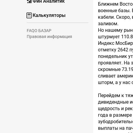
Фин Аналитик
Ближнем Восто
военные базы. 
Калькуляторы
кабели. Скоро,
заливом.
Но нашему рынк
FAQ
О БАЗАР
штурмует 110.8
Правовая информация
Индекс МосБирж
отметку 2642 п
понедельник ут
проявляет. На 
скромные 73.19
сливает америк
шторм, а у нас
Перейдем к тяж
дивидендные и
щедрость и ре
года в размере
зубодробительн
выплаты на пач