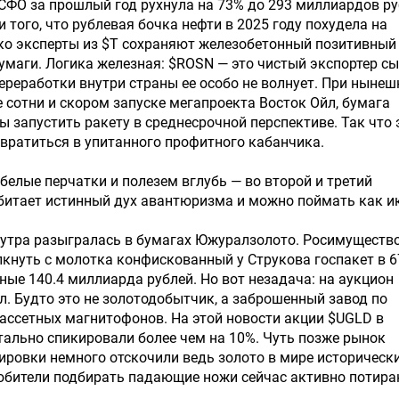
СФО за прошлый год рухнула на 73% до 293 миллиардов р
и того, что рублевая бочка нефти в 2025 году похудела на
ко эксперты из $T сохраняют железобетонный позитивный
бумаги. Логика железная: $ROSN — это чистый экспортер с
ереработки внутри страны ее особо не волнует. При нынеш
е сотни и скором запуске мегапроекта Восток Ойл, бумага
ы запустить ракету в среднесрочной перспективе. Так что 
вратиться в упитанного профитного кабанчика.
белые перчатки и полезем вглубь — во второй и третий
битает истинный дух авантюризма и можно поймать как и
 утра разыгралась в бумагах Южуралзолото. Росимуществ
кнуть с молотка конфискованный у Струкова госпакет в 6
ные 140.4 миллиарда рублей. Но вот незадача: на аукцион
л. Будто это не золотодобытчик, а заброшенный завод по
ассетных магнитофонов. На этой новости акции $UGLD в
ально спикировали более чем на 10%. Чуть позже рынок
ировки немного отскочили ведь золото в мире исторически
любители подбирать падающие ножи сейчас активно потир