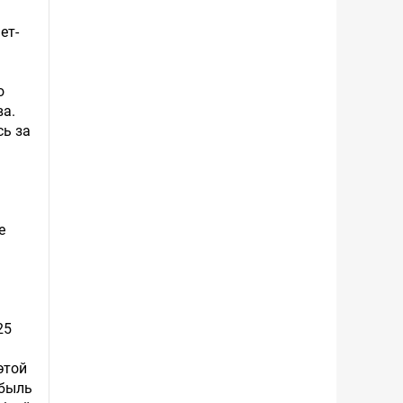
ет-
о
ва.
сь за
е
25
этой
ибыль