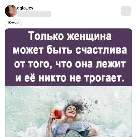
aglo_lev
Юмор