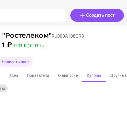
Создать пост
 "Ростелеком"
RU000A108GR8
11 ₽
+
0,01 ₽
(-0,01 %)
Написать пост
Идеи
Показатели
О выпуске
Купоны
Другие 
ты