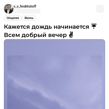
v_v_feoktistoff
Общение
Жизнь
Кажется дождь начинается ☔
Всем добрый вечер ✌️