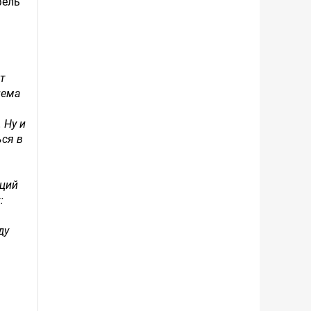
фель
ст
лема
 Ну и
ься в
кций
:
ду