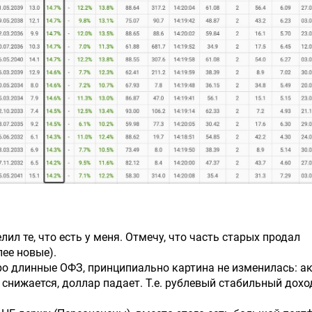
ил те, что есть у меня. Отмечу, что часть старых продал
лее новые).
ро длинные ОФЗ, принципиально картина не изменилась: а
 снижается, доллар падает. Т.е. рублевый стабильный дохо