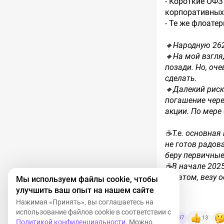
- Короткие ОФЗ
корпоративных
- Те же флоате
🔸Народную 262
🔸На мой взгляд
позади. Но, оче
сделать.
🔸Далекий
риск
погашение чере
акции. По мере
☕️Т.е. основна
не готов радов
беру первичные
☕️В начале 2025
накатом, везу 
Мы используем файлы cookie, чтобы
улучшить ваш опыт на нашем сайте
Нажимая «Принять», вы соглашаетесь на
использование файлов cookie в соответствии с
37
13
Политикой конфиденциальности
. Можно