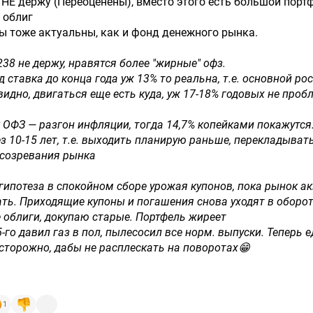
 НЕ держу (Переоценены), вместо этого есть большой порт
 облиг
ры тоже актуальны, как и фонд денежного рынка.
38 не держу, нравятся более "жирные" офз.
 ставка до конца года уж 13% то реальна, т.е. основной ро
видно, двигаться еще есть куда, уж 17-18% годовых не проб
 ОФЗ — разгон инфляции, тогда 14,7% копейками покажутся.
з 10-15 лет, т.е. выходить планирую раньше, перекладыват
 созревания рынка
я гипотеза в спокойном сборе урожая купонов, пока рынок а
ать. Приходящие купоны и погашения снова уходят в оборот
 облиги, докупаю старые. Портфель жиреет
-го давил газ в пол, пылесосил все норм. выпуски. Теперь е
осторожно, дабы не расплескать на поворотах😁
1