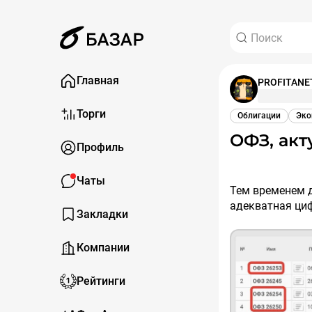
Главная
PROFITANE
Торги
Облигации
Эко
ОФЗ, ак
Профиль
Чаты
Тем временем д
адекватная ци
Закладки
Компании
Рейтинги