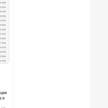
кции
д в