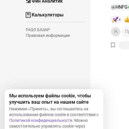
Фин Аналитик
коммент
HNFG
ошибочн
Калькуляторы
4
Итак 👇
❓
#HNFG
FAQ
О БАЗАР
П
Правовая информация
«Стратег
разбира
❓Откуда
С момент
CAGR ры
HENDERS
фактиче
составил
Это не г
факт оп
Мы используем файлы cookie, чтобы
момента
улучшить ваш опыт на нашем сайте
Нажимая «Принять», вы соглашаетесь на
Что изм
использование файлов cookie в соответствии с
В 2025 г
Политикой конфиденциальности
. Можно
этом фон
самостоятельно управлять cookie через