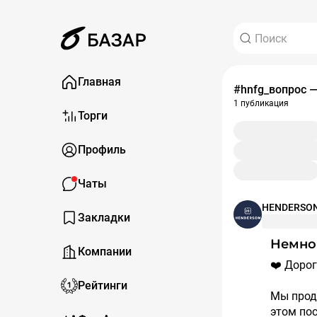
Главная
#hnfg_вопрос 
1 публикация
Торги
Профиль
Чаты
HENDERSON_
Закладки
Немн
Компании
❤️ Доро
Рейтинги
Мы прод
этом пос