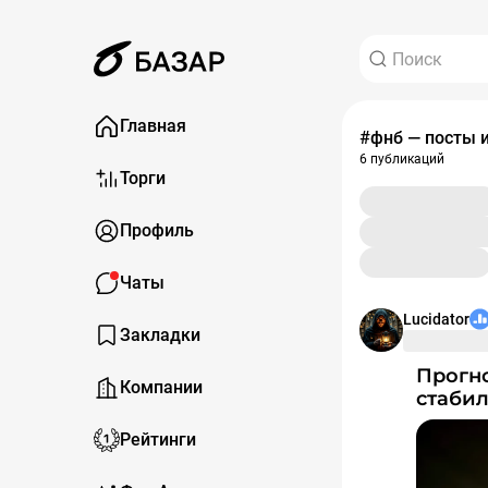
Главная
#фнб — посты 
6 публикаций
Торги
Профиль
Чаты
Lucidator
Закладки
Прогноз курса доллара на июль 2026:
Компании
стабил
Рейтинги