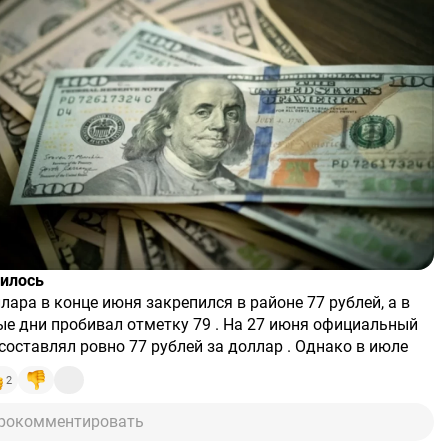
чилось
лара в конце июня закрепился в районе 77 рублей, а в
ые дни пробивал отметку 79 . На 27 июня официальный
составлял ровно 77 рублей за доллар . Однако в июле
ёт серьёзное испытание: нефть дешевеет, а Центробанк
2
 сокращает продажи валюты в 8 раз — с 4,6 млрд до 0,58
лей в день .
это важно
рокомментировать
ный курс в июле будут давить сразу три фактора: