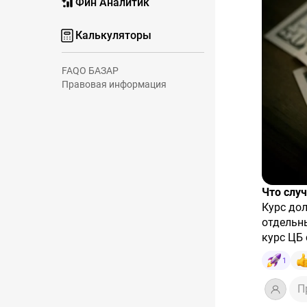
Фин Аналитик
Калькуляторы
FAQ
О БАЗАР
Правовая информация
Что слу
Курс дол
отдельн
курс ЦБ 
рубль жд
1
с 1 июля
млрд руб
Почему 
П
На валют