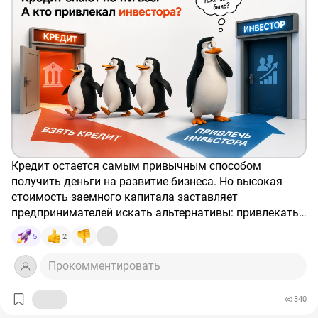
Кредит остается самым привычным способом
получить деньги на развитие бизнеса. Но высокая
стоимость заемного капитала заставляет
предпринимателей искать альтернативы: привлекать
инвесторов, продавать долю в компании или
5
2
выходить на pre-IPO.
Насколько бизнес вообще знаком с этими
инструментами, хорошо показал небольшой
Прокомментировать
эксперимент на конференции
«Бизнес как искусство»
в Торгово-промышленной палате РФ.
340
Партнер BITL Владимир Сонников во время