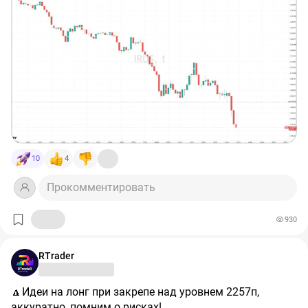
ежедневно пользуются тысячи людей, и
Даблби
—
сеть спешлти кофеен.
Мы считаем, что будущее рынка не за бесконечной
погоней за IPO, а за долгосрочными инвестициями в
близкие потребителям, растущие компании, которые
создают реальную ценность уже сегодня. В
ближайшее время вас ждут
новые проекты от BITL
,
которые вы уже прекрасно знаете!
10
4
#акции
#инвестиции
#капитал
#развитиебизнеса
#ма
сштабирование
#финансы
#дивиденды
Прокомментировать
#российскиеакции
#инвестор
#расту_сбазар
930
RTrader
🔼Идеи на лонг при закрепе над уровнем 2257п,
аккуратно, помним о рисках!