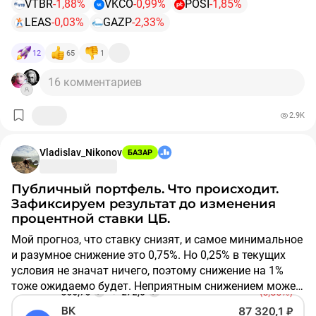
VTBR
-1,88%
VKCO
-0,99%
POSI
-1,85%
LEAS
-0,03%
GAZP
-2,33%
12
65
1
16 комментариев
2.9K
Vladislav_Nikonov
БАЗАР
Публичный портфель. Что происходит.
Зафиксируем результат до изменения
процентной ставки ЦБ.
Мой прогноз, что ставку снизят, и самое минимальное
и разумное снижение это 0,75%. Но 0,25% в текущих
условия не значат ничего, поэтому снижение на 1%
тоже ожидаемо будет. Неприятным снижением может
стать 0,5%.