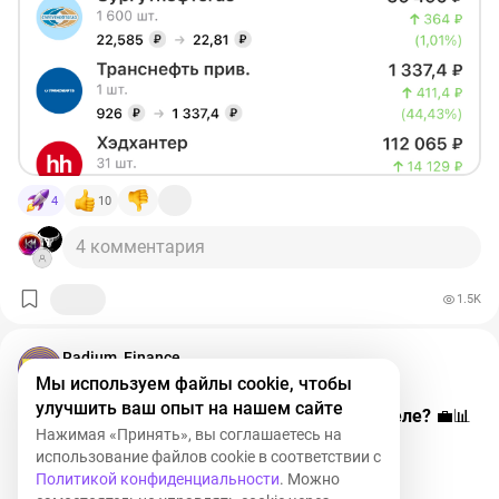
4
10
4 комментария
1.5K
Radium_Finance
Мы используем файлы cookie, чтобы
улучшить ваш опыт на нашем сайте
Почему мы держим акции Лукойла в портфеле?
💼📊
Нажимая «Принять», вы соглашаетесь на
#НародныйПортфель
использование файлов cookie в соответствии с
Политикой конфиденциальности
. Можно
Основные характеристики компании 🌍💡