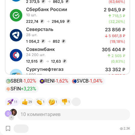
разовых факторов
3) Долгосрочная стабильность компании, уверенная
позиция на рынке
4) Низкая долговая нагрузка
SBER
-1,02%
RENI
-1,62%
SVCB
-1,04%
SFIN
+3,23%
11
29
1
1
1
10 комментариев
D
2.3K