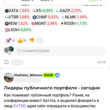
DATA
-1,04%
X5
+0,88%
GAZP
-2,33%
VTBR
-1,88%
CHMF
-0,93%
NLMK
-1,99%
RENI
-1,62%
MGNT
-2,48%
ROSN
+1,13%
LKOH
+0,85%
19
35
12 комментариев
2.4K
Vladislav_Nikonov
БАЗАР
Лидеры публичного портфеля - сегодня
Как поживает публичный портфель? Ранее, на
конференции инвест баттла, я выделял фаворита в
лице
$VTBR
, идея себя оправдала и большинство