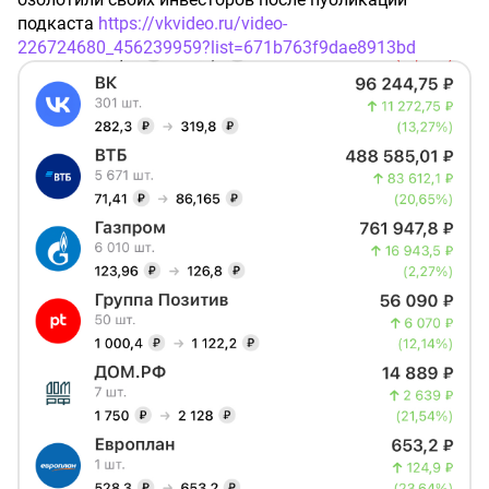
подкаста
https://vkvideo.ru/video-
226724680_456239959?list=671b763f9dae8913bd
https://youtu.be/rp6AlYn46HI?si=qkwMNDh661Z0a1BW
-
$DATA
рост составил более 20% !!! За ОДИН месяц.
Какие еще аргументы нужны для того, чтобы смотреть
наши
#подкасты
честные эмитенты на вес золота.