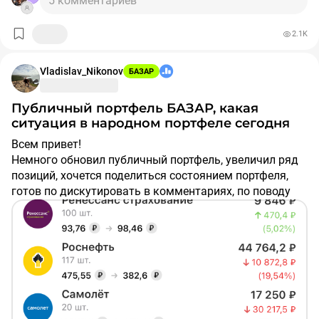
5 комментариев
2.1K
Vladislav_Nikonov
БАЗАР
Публичный портфель БАЗАР, какая
ситуация в народном портфеле сегодня
Всем привет!
Немного обновил публичный портфель, увеличил ряд
позиций, хочется поделиться состоянием портфеля,
готов по дискутировать в комментариях, по поводу
той или иной позиции.
Интересно, что вы держите портфеле, где наши
взгляды совпадают.
Основные позиции сформированы по принципу
нескольких критериев:
1) Дивиденды, стабильность выплат
2) Потенциальный краткосрочный рост, за счет