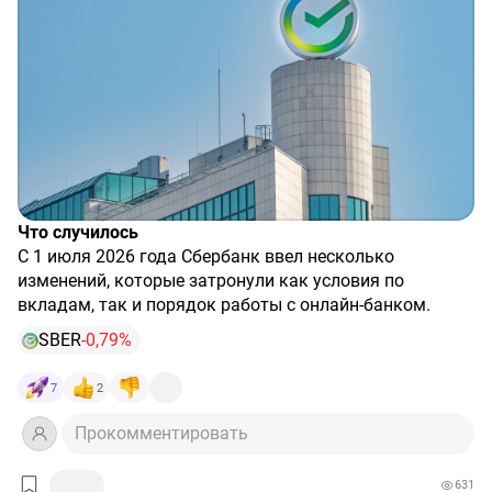
Что случилось
С 1 июля 2026 года Сбербанк ввел несколько
изменений, которые затронули как условия по
вкладам, так и порядок работы с онлайн-банком.
Главное — банк пересмотрел систему надбавок к
SBER
-0,79%
ставкам по депозитам, а также усилил требования к
авторизации в мобильном приложении .
Что изменилось по вкладам
7
2
Сбер скорректировал правила начисления
дополнительных надбавок к базовым ставкам .
Прокомментировать
Теперь надбавки разделены на три категории:
631